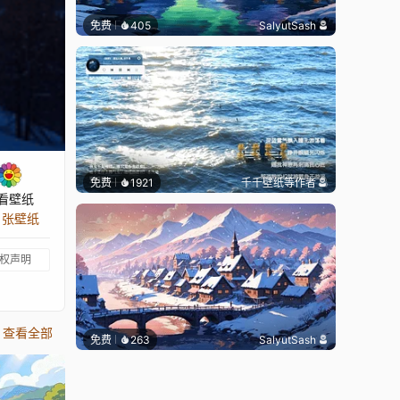
免费
405
SalyutSash
免费
1921
千千壁纸
等作者
看壁纸
4 张壁纸
权声明
查看全部
免费
263
SalyutSash