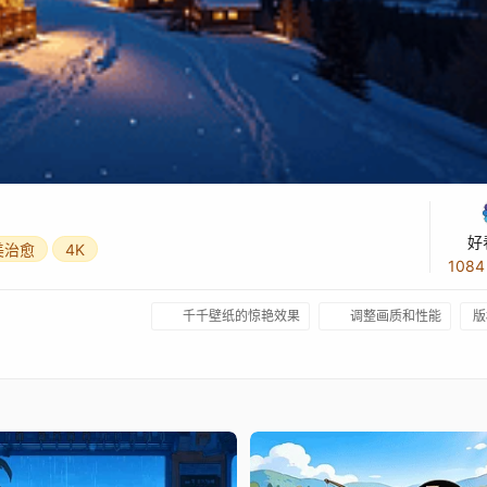
好
美治愈
4K
108
千千壁纸的惊艳效果
调整画质和性能
版