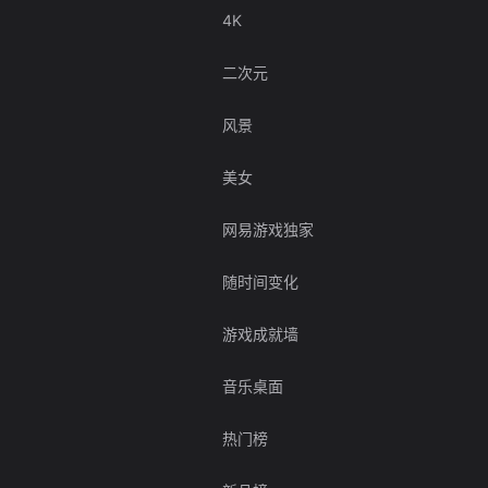
4K
二次元
风景
美女
网易游戏独家
随时间变化
游戏成就墙
音乐桌面
热门榜