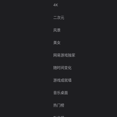
4K
二次元
风景
美女
网易游戏独家
随时间变化
游戏成就墙
音乐桌面
热门榜