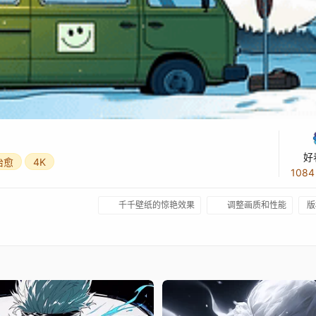
好
治愈
4K
108
千千壁纸的惊艳效果
调整画质和性能
版