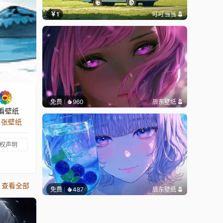
￥1
叮叮当当
免费
960
辰东壁纸
看壁纸
4 张壁纸
权声明
查看全部
免费
487
辰东壁纸