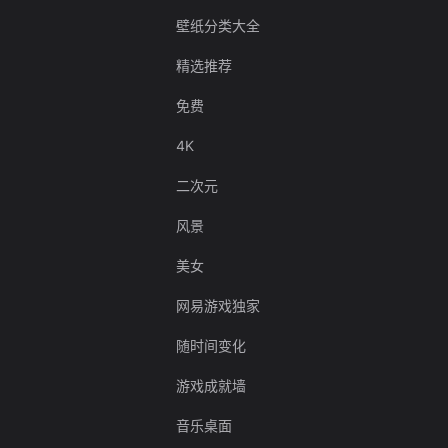
壁纸分类大全
精选推荐
免费
4K
二次元
风景
美女
网易游戏独家
随时间变化
游戏成就墙
音乐桌面