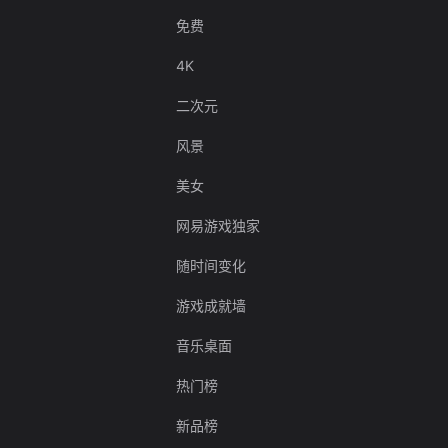
免费
4K
二次元
风景
美女
网易游戏独家
随时间变化
游戏成就墙
音乐桌面
热门榜
新品榜