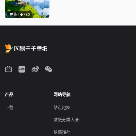
免费
780
产品
网站导航
下载
站点地图
壁纸分类大全
精选推荐