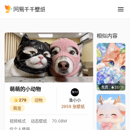
萌萌的小动物
精选
萌萌的小动物
相似内容
免费
357
豆子酱e
萌萌的小动物
279
动物
渔小小
2959 张壁纸
萌宠
视频格式
动态壁纸
70.08M
仅个人使用