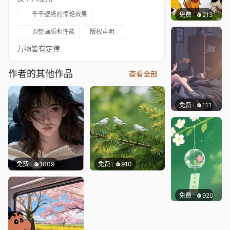
千千壁纸的惊艳效果
免费
213
渔小小
调整画质和性能
版权声明
万物皆有定律
作者的其他作品
查看全部
免费
111
Melon
免费
1009
免费
910
免费
920
好看壁