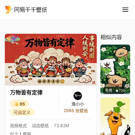
万物皆有定律
精选
万物皆有定律
相似内容
免费
729
渔小小
万物皆有定律
95
渔小小
2986 张壁纸
可自定义
视频格式
动态壁纸
73.82M
仅个人使用