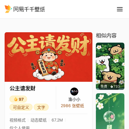
公主请发财
精选
公主请发财
相似内容
免费
733
渔小小
公主请发财
97
渔小小
2986 张壁纸
可自定义
文字
视频格式
动态壁纸
67.2M
仅个人使用