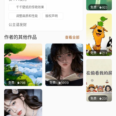
千千壁纸的惊艳效果
免费
923
好看壁
调整画质和性能
版权声明
公主请发财
作者的其他作品
查看全部
免费
213
渔小小
免费
798
免费
1009
免费
235
渔小小