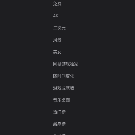
免费
4K
二次元
风景
美女
网易游戏独家
随时间变化
游戏成就墙
音乐桌面
热门榜
新品榜