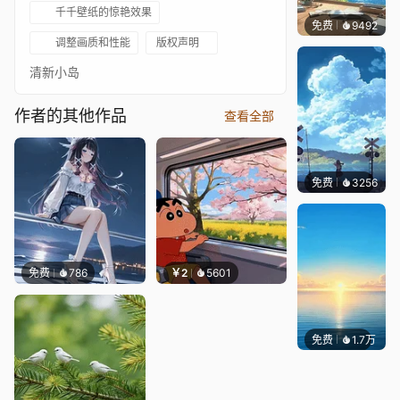
千千壁纸的惊艳效果
免费
9492
叮叮
调整画质和性能
版权声明
清新小岛
作者的其他作品
查看全部
免费
3256
星梦
免费
786
￥2
5601
免费
1.7万
Ruth