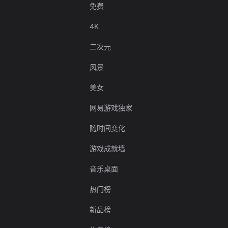
免费
4K
二次元
风景
美女
网易游戏独家
随时间变化
游戏成就墙
音乐桌面
热门榜
新品榜