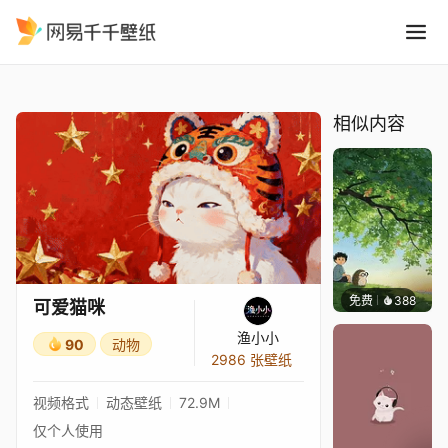
可爱猫咪
精选
可爱猫咪
相似内容
免费
388
渔小小
可爱猫咪
渔小小
90
动物
2986 张壁纸
视频格式
动态壁纸
72.9M
仅个人使用