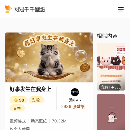
好事发生在我身上
精选
好事发生在我身上
相似内容
免费
888
巽九Ni
好事发生在我身上
98
动物
渔小小
2986 张壁纸
文字
视频格式
动态壁纸
70.32M
仅个人使用