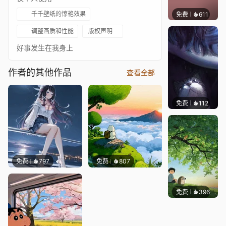
千千壁纸的惊艳效果
免费
611
Bewie
调整画质和性能
版权声明
好事发生在我身上
作者的其他作品
查看全部
免费
112
Asuki
免费
797
免费
807
免费
396
渔小小