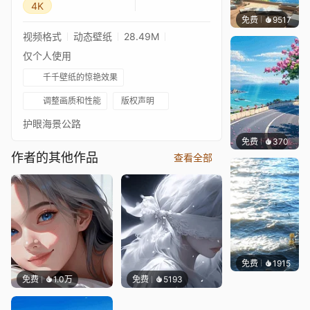
4K
免费
9517
叮叮当
视频格式
动态壁纸
28.49M
仅个人使用
千千壁纸的惊艳效果
调整画质和性能
版权声明
护眼海景公路
免费
370
好看壁
作者的其他作品
查看全部
免费
千千壁纸
等作者
1915
免费
1.0万
免费
5193