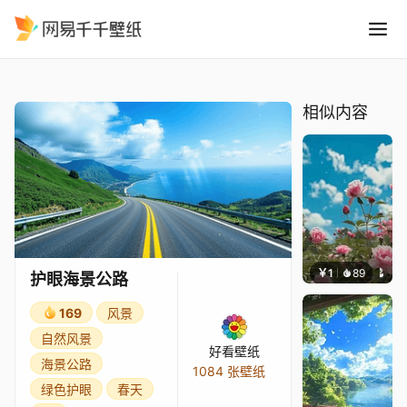
护眼海景公路
精选
护眼海景公路
相似内容
￥1
89
叮叮当
护眼海景公路
169
风景
自然风景
好看壁纸
海景公路
1084 张壁纸
绿色护眼
春天