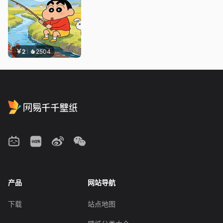
￥2
2504
产品
网站导航
下载
站点地图