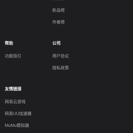
新品榜
作者榜
帮助
公司
功能指引
用户协议
隐私政策
友情链接
网易云游戏
网易UU加速器
MuMu模拟器