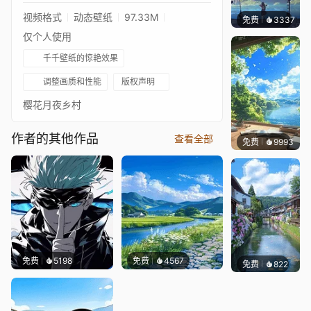
视频格式
动态壁纸
97.33M
免费
3337
星梦
仅个人使用
千千壁纸的惊艳效果
调整画质和性能
版权声明
樱花月夜乡村
作者的其他作品
查看全部
免费
9993
叮叮
免费
5198
免费
4567
免费
822
叮叮当