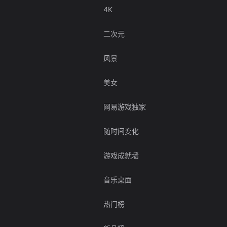
4K
二次元
风景
美女
网易游戏独家
随时间变化
游戏成就墙
音乐桌面
热门榜