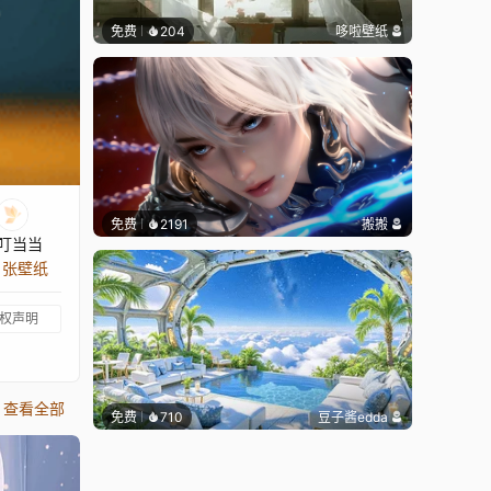
免费
204
哆啦壁纸
免费
2191
搬搬
叮当当
9 张壁纸
权声明
查看全部
免费
710
豆子酱edda