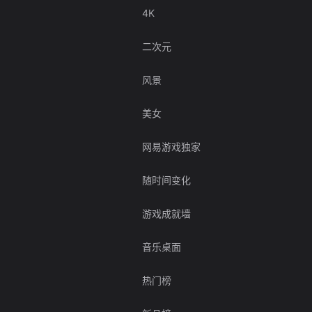
4K
二次元
风景
美女
网易游戏独家
随时间变化
游戏成就墙
音乐桌面
热门榜