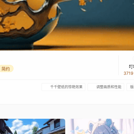
叮
简约
371
千千壁纸的惊艳效果
调整画质和性能
版