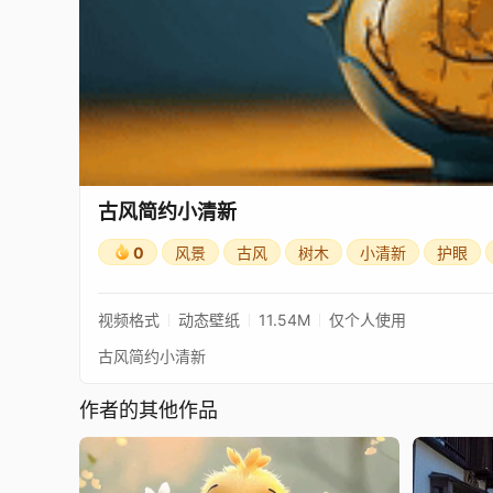
古风简约小清新
0
风景
古风
树木
小清新
护眼
视频格式
动态壁纸
11.54M
仅个人使用
古风简约小清新
作者的其他作品