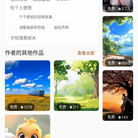
仅个人使用
免费
3.7万
豆子酱e
千千壁纸的惊艳效果
调整画质和性能
版权声明
夕阳海景树木
作者的其他作品
查看全部
免费
9555
叮叮
免费
1279
免费
211
免费
140
渔小小