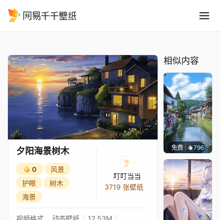
夕阳海景树木
精选
夕阳海景树木
相似内容
免费
796
叮叮当
夕阳海景树木
0
风景
叮叮当当
护眼
树木
3719 张壁纸
海景
视频格式
动态壁纸
12.53M