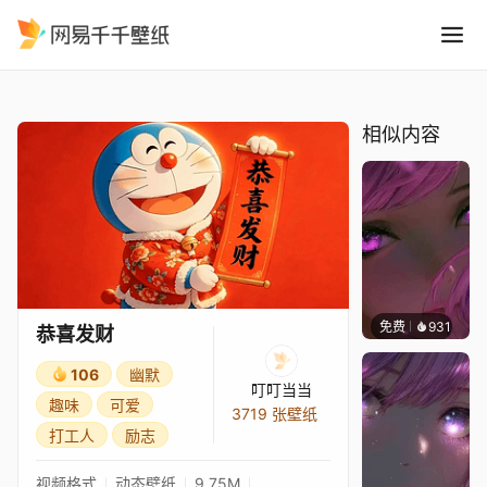
恭喜发财
精选
恭喜发财
相似内容
免费
931
辰东壁
恭喜发财
106
幽默
叮叮当当
趣味
可爱
3719 张壁纸
打工人
励志
视频格式
动态壁纸
9.75M