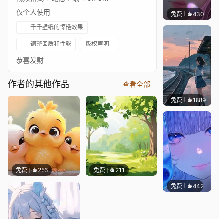
仅个人使用
免费
430
辰东壁
千千壁纸的惊艳效果
调整画质和性能
版权声明
恭喜发财
作者的其他作品
查看全部
免费
1889
辰东壁
免费
256
免费
211
免费
442
辰东壁