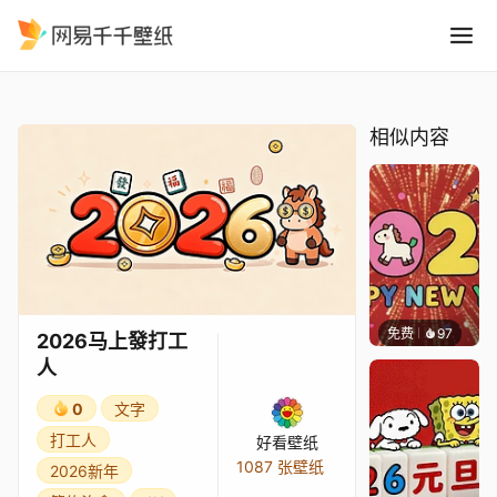
2026马上發打工人
精选
2026马上發打工人
相似内容
免费
97
豆子酱e
2026马上發打工
人
0
文字
打工人
好看壁纸
1087 张壁纸
2026新年