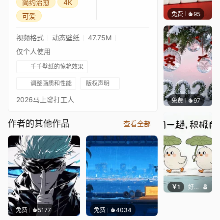
简约治愈
4K
免费
95
好看壁
可爱
视频格式
动态壁纸
47.75M
仅个人使用
千千壁纸的惊艳效果
调整画质和性能
版权声明
2026马上發打工人
免费
97
好看壁
作者的其他作品
查看全部
￥1
好看壁纸
免费
5177
免费
4034