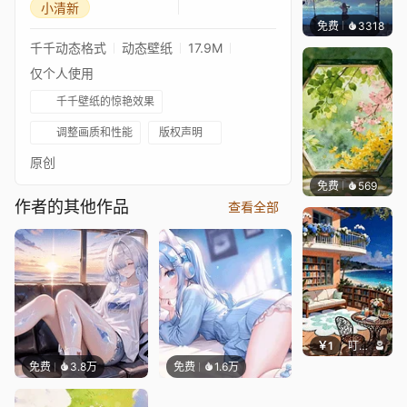
小清新
免费
3318
星梦
千千动态格式
动态壁纸
17.9M
仅个人使用
千千壁纸的惊艳效果
调整画质和性能
版权声明
原创
免费
569
渔小小
作者的其他作品
查看全部
￥1
叮叮当当
免费
3.8万
免费
1.6万