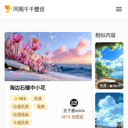
海边石缝中小花
精选
海边石缝中小花
相似内容
免费
9891
叮叮当
海边石缝中小花
102
风景
动漫风景
海景
豆子酱edda
动漫插画
2815 张壁纸
卡通风景