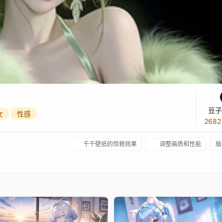
豆子
女
性感
268
千千壁纸的惊艳效果
调整画质和性能
版