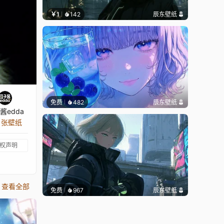
￥1
142
辰东壁纸
免费
482
辰东壁纸
酱edda
2 张壁纸
权声明
查看全部
免费
967
辰东壁纸