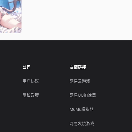
公司
友情链接
用户协议
网易云游戏
隐私政策
网易UU加速器
MuMu模拟器
网易发烧游戏