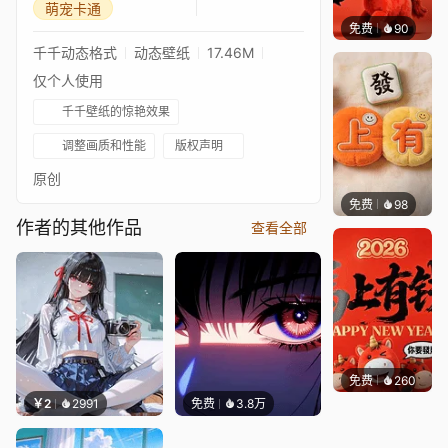
萌宠卡通
免费
90
好看壁
千千动态格式
动态壁纸
17.46M
仅个人使用
千千壁纸的惊艳效果
调整画质和性能
版权声明
原创
免费
98
好看壁
作者的其他作品
查看全部
免费
260
好看壁
￥2
2991
免费
3.8万