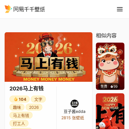
2026马上有钱
精选
2026马上有钱
相似内容
免费
99
豆子酱e
2026马上有钱
104
文字
趣味
2026
豆子酱edda
马上有钱
2815 张壁纸
打工人