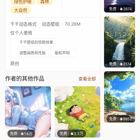
绿色护眼
森林
免费
2874
Salyu
大自然
千千动态格式
动态壁纸
70.26M
仅个人使用
千千壁纸的惊艳效果
调整画质和性能
版权声明
原创
免费
2174
Salyu
作者的其他作品
查看全部
免费
9957
叮叮
免费
1.6万
免费
3.3万