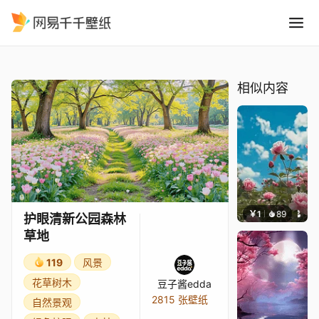
护眼清新公园森林草地
精选
护眼清新公园森林草地
相似内容
￥1
89
叮叮当
护眼清新公园森林
草地
119
风景
花草树木
豆子酱edda
2815 张壁纸
自然景观