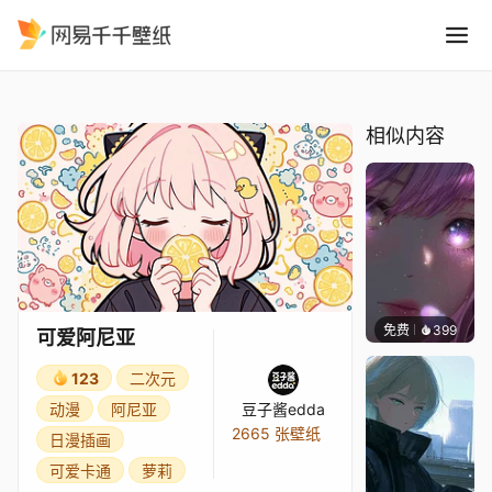
可爱阿尼亚
精选
可爱阿尼亚
相似内容
免费
399
辰东壁
可爱阿尼亚
123
二次元
动漫
阿尼亚
豆子酱edda
2665 张壁纸
日漫插画
可爱卡通
萝莉