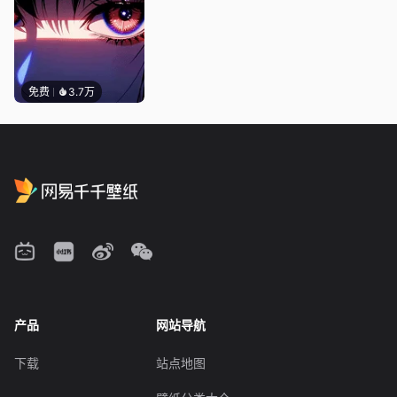
免费
3.7万
产品
网站导航
下载
站点地图