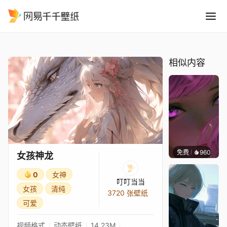
女孩神龙
精选
女孩神龙
相似内容
免费
960
辰东壁
女孩神龙
0
女神
叮叮当当
女孩
清纯
3720 张壁纸
可爱
视频格式
动态壁纸
14.23M