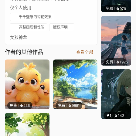
仅个人使用
免费
979
辰东壁
千千壁纸的惊艳效果
调整画质和性能
版权声明
女孩神龙
作者的其他作品
查看全部
免费
1925
辰东壁
免费
256
免费
9691
￥1
142
辰东壁