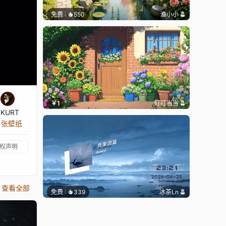
免费
550
渔小小
￥1
叮叮当当
zKURT
8 张壁纸
权声明
查看全部
免费
339
冰茶Ln