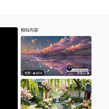
相似内容
免费
5874
冰茶Ln