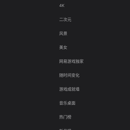
4K
二次元
风景
美女
网易游戏独家
随时间变化
游戏成就墙
音乐桌面
热门榜