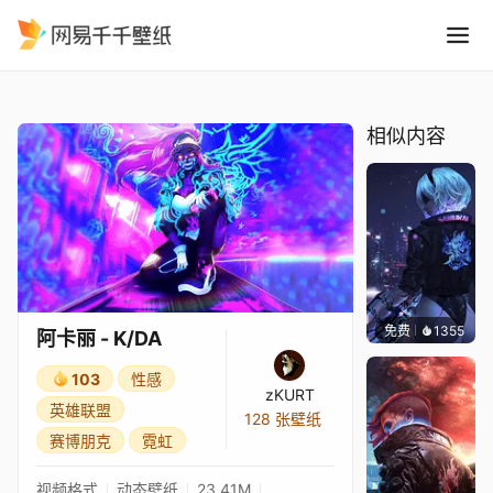
阿卡丽 - K/DA
精选
阿卡丽 - K/DA
相似内容
免费
1355
Bewie
阿卡丽 - K/DA
103
性感
zKURT
英雄联盟
128 张壁纸
赛博朋克
霓虹
视频格式
动态壁纸
23.41M