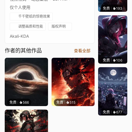
仅个人使用
免费
193
Syxap
千千壁纸的惊艳效果
调整画质和性能
版权声明
Akali-KDA
作者的其他作品
查看全部
免费
106
Kyllar
免费
566
免费
515
免费
677
鲨鲨啊