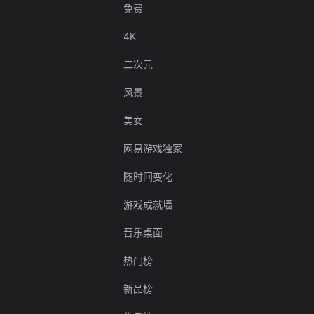
免费
4K
二次元
风景
美女
网易游戏独家
随时间变化
游戏成就墙
音乐桌面
热门榜
新品榜