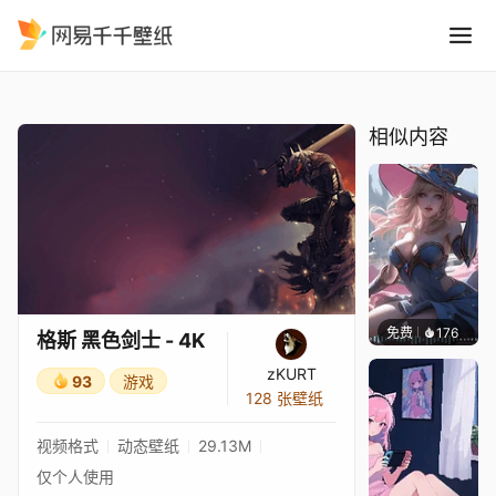
格斯 黑色剑士 - 4K
精选
格斯 黑色剑士 - 4K
相似内容
免费
176
｡✧Ma
格斯 黑色剑士 - 4K
zKURT
93
游戏
128 张壁纸
视频格式
动态壁纸
29.13M
仅个人使用