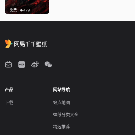
免费
479
产品
网站导航
下载
站点地图
壁纸分类大全
精选推荐