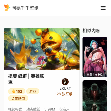
提莫 蜂群 英雄联盟
精选
提莫 蜂群 | 英雄联盟
相似内容
免费
162
🅽🅴🅾
提莫 蜂群 | 英雄联
盟
zKURT
152
游戏
128 张壁纸
英雄联盟
视频格式
动态壁纸
5.99M
仅商用