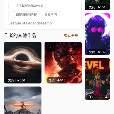
千千壁纸的惊艳效果
免费
101
Kyllar
调整画质和性能
版权声明
League of LegendsTeemo
作者的其他作品
查看全部
免费
107
VortFX
免费
566
免费
515
￥1
小鹿子