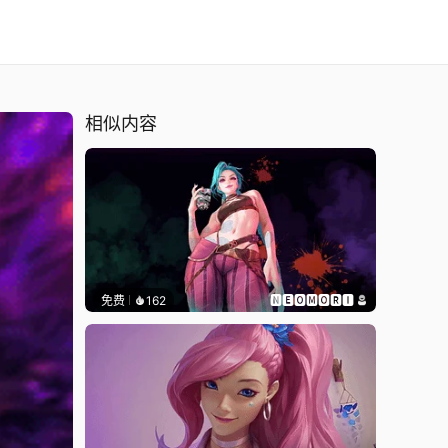
相似内容
免费
162
🅽🅴🅾🅼🅾🆁🅸