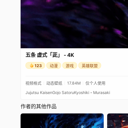
五条 虚式「茈」 - 4K
123
动漫
游戏
英雄联盟
视频格式
动态壁纸
17.84M
仅个人使用
Jujutsu KaisenGojo SatoruKyoshiki・Murasaki
作者的其他作品