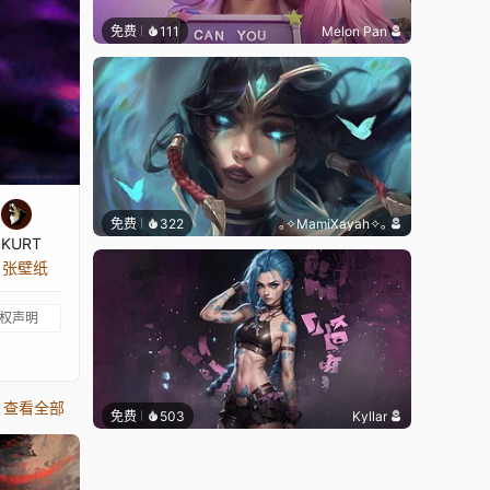
免费
111
Melon Pan
免费
322
｡✧MamiXayah✧｡
zKURT
8 张壁纸
权声明
查看全部
免费
503
Kyllar