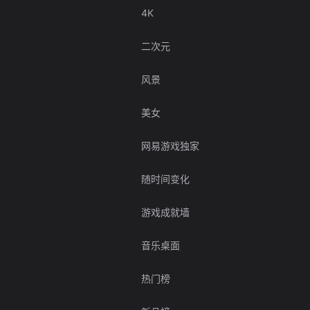
4K
二次元
风景
美女
网易游戏独家
随时间变化
游戏成就墙
音乐桌面
热门榜