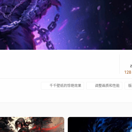
12
千千壁纸的惊艳效果
调整画质和性能
版