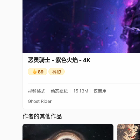
恶灵骑士 - 紫色火焰 - 4K
89
科幻
视频格式
动态壁纸
15.13M
仅商用
Ghost Rider
作者的其他作品