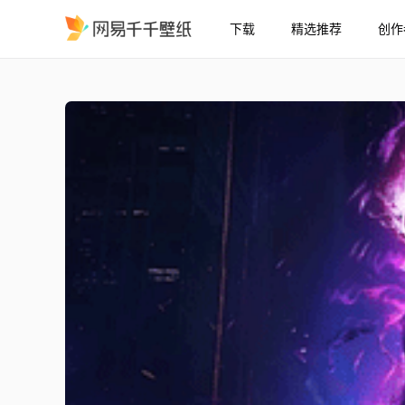
下载
精选推荐
创作
恶灵骑士 - 紫色火焰 - 4K
精选
恶灵骑士 - 紫色火焰 - 4K