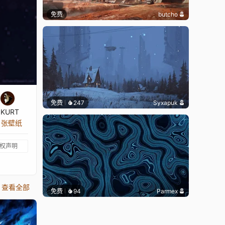
免费
butcho
免费
247
Syxapuk
zKURT
8 张壁纸
权声明
查看全部
免费
94
Parmex