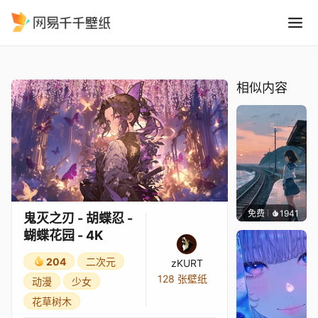
鬼灭之刃 - 胡蝶忍 - 蝴蝶花园 -
精选
鬼灭之刃 - 胡蝶忍 - 蝴蝶花园 - 4K
相似内容
免费
1941
辰东壁
鬼灭之刃 - 胡蝶忍 -
蝴蝶花园 - 4K
204
二次元
zKURT
128 张壁纸
动漫
少女
花草树木