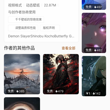
视频格式
动态壁纸
22.87M
免费
497
辰东壁
与创作者协商使用
千千壁纸的惊艳效果
调整画质和性能
版权声明
Demon SlayerShinobu KochoButterfly Garden
作者的其他作品
查看全部
免费
462
辰东壁
免费
385
免费
479
￥1
142
辰东壁