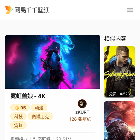
霓虹兽娘 - 4K
精选
霓虹兽娘 - 4K
相似内容
免费
523
Max
霓虹兽娘 - 4K
95
动漫
zKURT
科技
赛博朋克
128 张壁纸
霓虹
视频格式
动态壁纸
20.61M