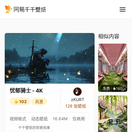
忧郁骑士 - 4K
精选
忧郁骑士 - 4K
相似内容
免费
160
渔小小
忧郁骑士 - 4K
zKURT
102
风景
128 张壁纸
视频格式
动态壁纸
16.64M
仅商用
千千壁纸的惊艳效果