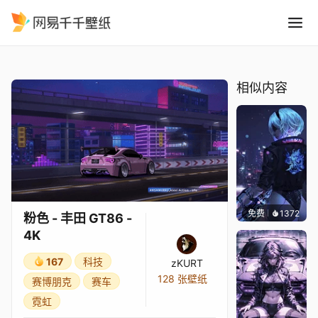
粉色 - 丰田 GT86 - 4K
精选
粉色 - 丰田 GT86 - 4K
相似内容
免费
1372
Bewie
粉色 - 丰田 GT86 -
4K
167
科技
zKURT
128 张壁纸
赛博朋克
赛车
霓虹