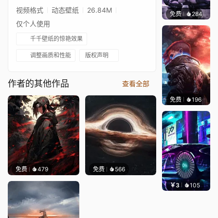
视频格式
动态壁纸
26.84M
免费
284
Ado
仅个人使用
千千壁纸的惊艳效果
调整画质和性能
版权声明
作者的其他作品
查看全部
免费
196
Syxap
免费
479
免费
566
￥3
105
好看