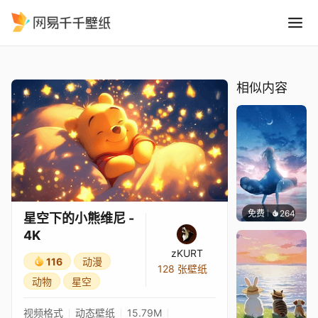
星空下的小熊维尼 - 4K
精选
星空下的小熊维尼 - 4K
相似内容
免费
264
S37
星空下的小熊维尼 -
4K
zKURT
116
动漫
128 张壁纸
动物
星空
视频格式
动态壁纸
15.79M