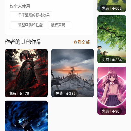
仅个人使用
免费
603
渔小小
千千壁纸的惊艳效果
调整画质和性能
版权声明
作者的其他作品
查看全部
免费
384
渔小小
免费
479
免费
385
免费
90
S37