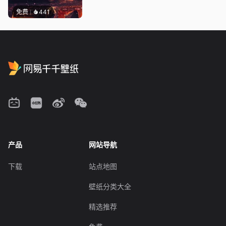
免费
441
产品
网站导航
下载
站点地图
壁纸分类大全
精选推荐