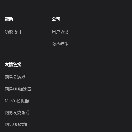
帮助
公司
功能指引
用户协议
隐私政策
友情链接
网易云游戏
网易UU加速器
MuMu模拟器
网易发烧游戏
网易UU远程