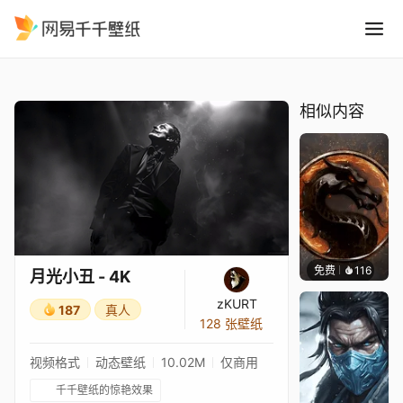
月光小丑 - 4K
精选
月光小丑 - 4K
相似内容
免费
116
ender
月光小丑 - 4K
zKURT
187
真人
128 张壁纸
视频格式
动态壁纸
10.02M
仅商用
千千壁纸的惊艳效果