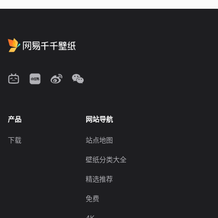
产品
网站导航
下载
站点地图
壁纸分类大全
精选推荐
免费
4K