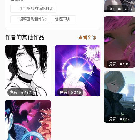
千千壁纸的惊艳效果
￥1
93
辰东壁
调整画质和性能
版权声明
作者的其他作品
查看全部
免费
919
辰东壁
免费
487
免费
345
免费
862
辰东壁