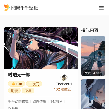
时透无一郎
精选
时透无一郎
相似内容
免费
1878
辰东壁
时透无一郎
108
二次元
TheBen01
102 张壁纸
动漫
少年
千千动态格式
动态壁纸
14.79M
仅商用