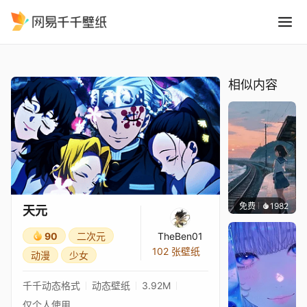
天元
精选
天元
相似内容
免费
1982
辰东壁
天元
90
二次元
TheBen01
102 张壁纸
动漫
少女
千千动态格式
动态壁纸
3.92M
仅个人使用