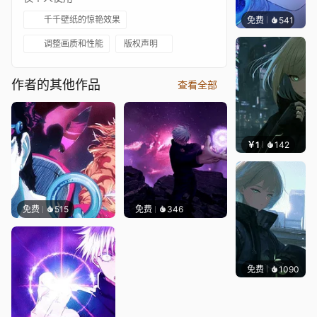
千千壁纸的惊艳效果
免费
541
辰东壁
调整画质和性能
版权声明
作者的其他作品
查看全部
￥1
142
辰东壁
免费
515
免费
346
免费
1090
辰东