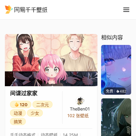
间谍过家家
精选
间谍过家家
相似内容
免费
482
辰东壁
间谍过家家
120
二次元
TheBen01
动漫
少女
102 张壁纸
搞笑
千千动态格式
动态壁纸
14.25M