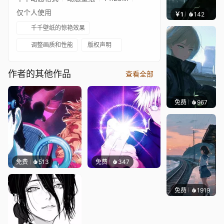
仅个人使用
￥1
142
辰东壁
千千壁纸的惊艳效果
调整画质和性能
版权声明
作者的其他作品
查看全部
免费
967
辰东壁
免费
513
免费
347
免费
1919
辰东壁