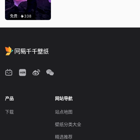
免费
338
产品
网站导航
下载
站点地图
壁纸分类大全
精选推荐