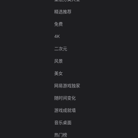
精选推荐
免费
4K
二次元
风景
美女
网易游戏独家
随时间变化
游戏成就墙
音乐桌面
热门榜