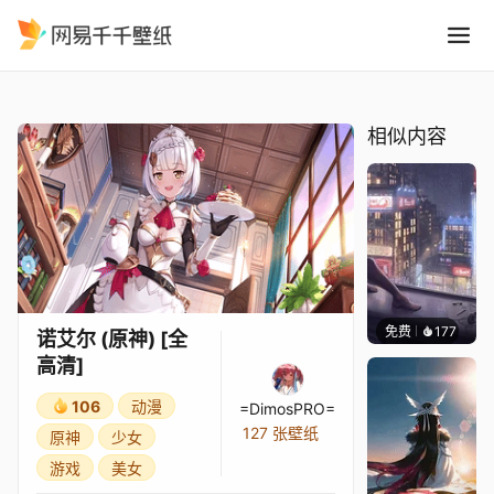
诺艾尔 原神 全高清
精选
诺艾尔 (原神) [全高清]
相似内容
免费
177
Sharl
诺艾尔 (原神) [全
高清]
106
动漫
=DimosPRO=
127 张壁纸
原神
少女
游戏
美女