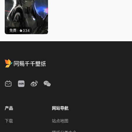
免费
334
产品
网站导航
下载
站点地图