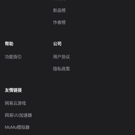
新品榜
作者榜
帮助
公司
功能指引
用户协议
隐私政策
友情链接
网易云游戏
网易UU加速器
MuMu模拟器