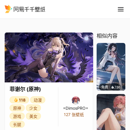
菲谢尔 原神
精选
菲谢尔 (原神)
相似内容
免费
786
渔小小
菲谢尔 (原神)
118
动漫
原神
少女
=DimosPRO=
127 张壁纸
游戏
美女
长腿