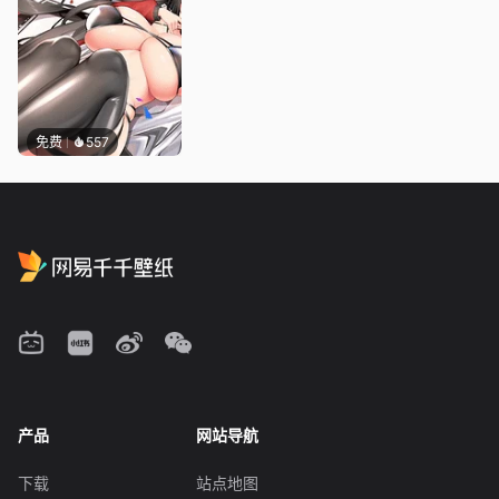
免费
557
产品
网站导航
下载
站点地图