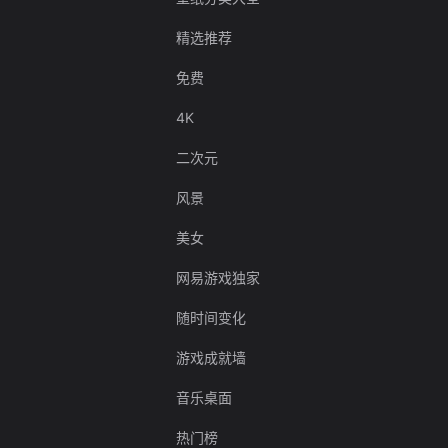
精选推荐
免费
4K
二次元
风景
美女
网易游戏独家
随时间变化
游戏成就墙
音乐桌面
热门榜