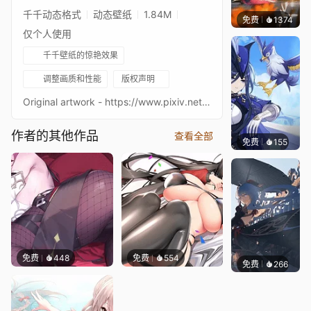
千千动态格式
动态壁纸
1.84M
免费
1374
Lodo
仅个人使用
千千壁纸的惊艳效果
调整画质和性能
版权声明
Original artwork - https://www.pixiv.net/en/artworks/87492436
作者的其他作品
查看全部
免费
155
Tikzit
免费
448
免费
554
免费
266
｡✧Ma