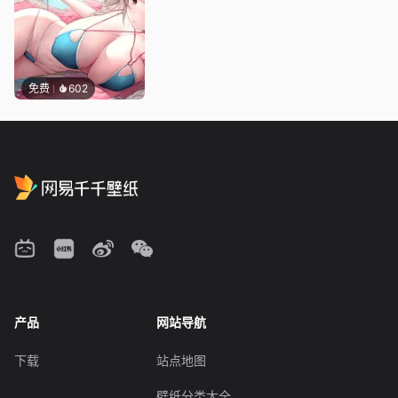
免费
602
产品
网站导航
下载
站点地图
壁纸分类大全