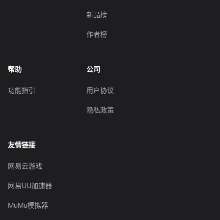
新品榜
作者榜
帮助
公司
功能指引
用户协议
隐私政策
友情链接
网易云游戏
网易UU加速器
MuMu模拟器