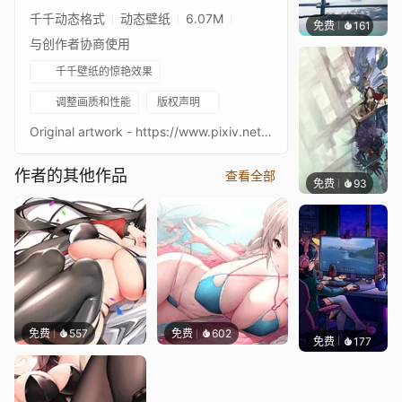
千千动态格式
动态壁纸
6.07M
免费
161
S37
与创作者协商使用
千千壁纸的惊艳效果
调整画质和性能
版权声明
Original artwork - https://www.pixiv.net/en/artworks/69888918Upscaled via Waifu2xTags: Anime, Fate, Fate/Grand Order, Fate/GO, FGO, Jeanne Alter, Ashes, Ember, Fire, Flames, Audio Responsive, Mouse Parallax, Animated, 2K
作者的其他作品
查看全部
免费
93
坤毛锡
免费
557
免费
602
免费
177
𝑬𝒗𝒆𝑾𝒊𝒏