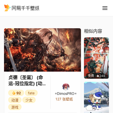
贞德圣诞 命运-冠位指定 动态壁纸
精选
贞德〔圣诞〕 (命运-冠位指定) [动态壁纸, 2K, 音频响应]
相似内容
免费
249
坤毛锡
贞德〔圣诞〕 (命
运-冠位指定) [动态
壁纸, 2K, 音频响
92
fate
=DimosPRO=
应]
127 张壁纸
动漫
少女
游戏