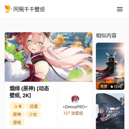
烟绯 原神 动态壁纸, 2K
精选
烟绯 (原神) [动态壁纸, 2K]
相似内容
免费
1398
Lodo
烟绯 (原神) [动态
壁纸, 2K]
0
动漫
=DimosPRO=
127 张壁纸
原神
少女
游戏