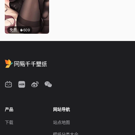
免费
609
产品
网站导航
下载
站点地图
壁纸分类大全