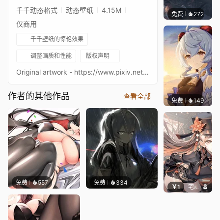
千千动态格式
动态壁纸
4.15M
免费
272
｡✧Ma
仅商用
千千壁纸的惊艳效果
调整画质和性能
版权声明
Original artwork - https://www.pixiv.net/en/artworks/89325709Upscaled via Waifu2xTags: Anime, Game, Genshin Impact, Yanfei, Animated, 2K, 2D, Mouse Parallax
作者的其他作品
查看全部
免费
149
Tikzit
免费
557
免费
334
￥1
宅婳氏