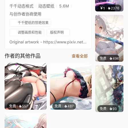
千千动态格式
动态壁纸
5.6M
￥1
2376
渔小
与创作者协商使用
千千壁纸的惊艳效果
调整画质和性能
版权声明
Original artwork - https://www.pixiv.net/en/artworks/84758216Upscaled via Icons8 Tags: Anime, Game, Fate/Grand Oder, Fate/GO, FGO, Okita Souji, Saber, Animated, 2K
作者的其他作品
查看全部
免费
4961
꙳NOZ
免费
557
免费
487
免费
93
坤毛锡