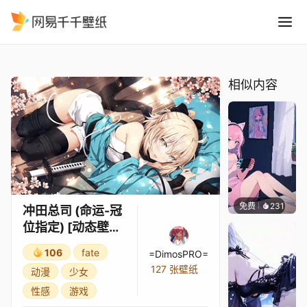
冲田总司 命运-冠位指定 动态壁
精选
冲田总司 (命运-冠位指定) [动态壁纸, 2K]
相似内容
免费
231
好看壁
冲田总司 (命运-冠
位指定) [动态壁纸,
2K]
106
fate
=DimosPRO=
127 张壁纸
动漫
少女
性感
游戏