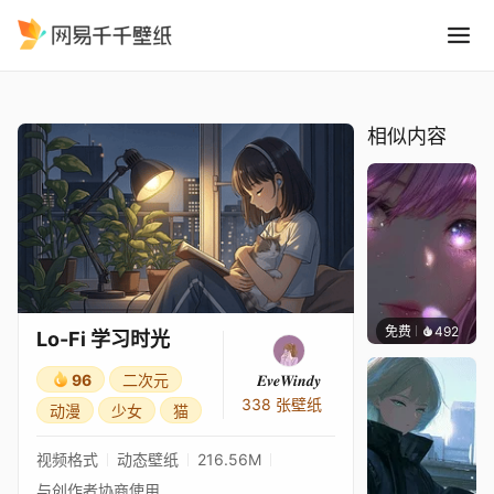
Lo-Fi 学习时光
精选
Lo-Fi 学习时光
相似内容
免费
492
辰东壁
Lo-Fi 学习时光
96
二次元
𝑬𝒗𝒆𝑾𝒊𝒏𝒅𝒚
338 张壁纸
动漫
少女
猫
视频格式
动态壁纸
216.56M
与创作者协商使用