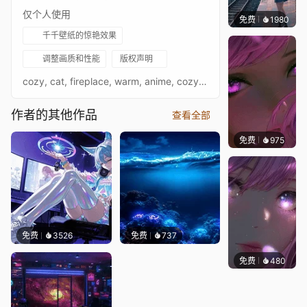
仅个人使用
免费
1980
辰东
千千壁纸的惊艳效果
调整画质和性能
版权声明
cozy, cat, fireplace, warm, anime, cozy room, chill, relaxing, ambient, night, study, lo-fi, comfort, winter, peaceful, loop
作者的其他作品
查看全部
免费
975
辰东壁
免费
3526
免费
737
免费
480
辰东壁