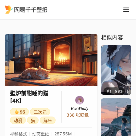
壁炉前酣睡的猫 4K
精选
壁炉前酣睡的猫 [4K]
相似内容
￥1
93
辰东壁
壁炉前酣睡的猫
[4K]
𝑬𝒗𝒆𝑾𝒊𝒏𝒅𝒚
95
二次元
338 张壁纸
动漫
猫
解压
视频格式
动态壁纸
287.55M