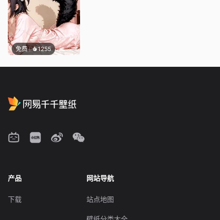
免费
1255
产品
网站导航
下载
站点地图
壁纸分类大全